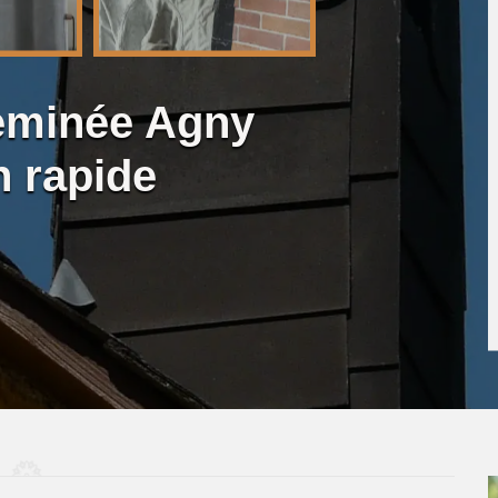
eminée Agny
n rapide