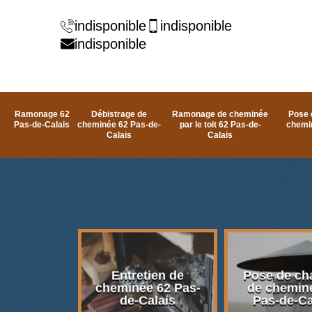
indisponible
indisponible
indisponible
Ramonage 62
Débistrage de
Ramonage de cheminée
Pose 
Pas-de-Calais
cheminée 62 Pas-de-
par le toit 62 Pas-de-
chemi
Calais
Calais
rage de
Entretien de
Pose de ch
e 62 Pas-
cheminée 62 Pas-
de chemin
alais
de-Calais
Pas-de-Ca