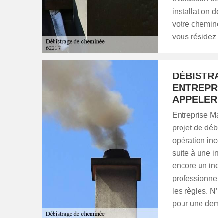
installation 
votre cheminé
vous résidez
DÉBISTR
ENTREPR
APPELER
Entreprise Ma
projet de dé
opération inc
suite à une 
encore un in
professionnel
les règles. N
pour une dem