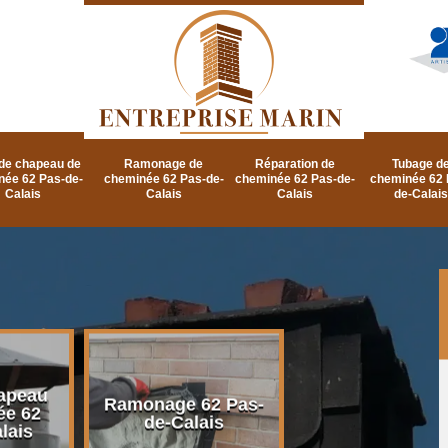
de chapeau de
Ramonage de
Réparation de
Tubage d
née 62 Pas-de-
cheminée 62 Pas-de-
cheminée 62 Pas-de-
cheminée 62 
Calais
Calais
Calais
de-Calais
apeau
Ramonage d
Ramonage 62 Pas-
ée 62
cheminée 62 P
de-Calais
lais
de-Calais