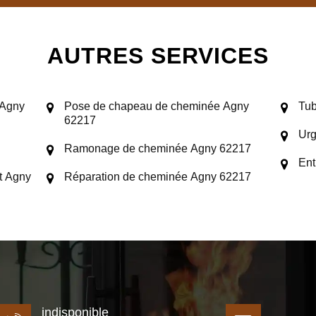
AUTRES SERVICES
 Agny
Pose de chapeau de cheminée Agny
Tub
62217
Urg
Ramonage de cheminée Agny 62217
Ent
t Agny
Réparation de cheminée Agny 62217
indisponible