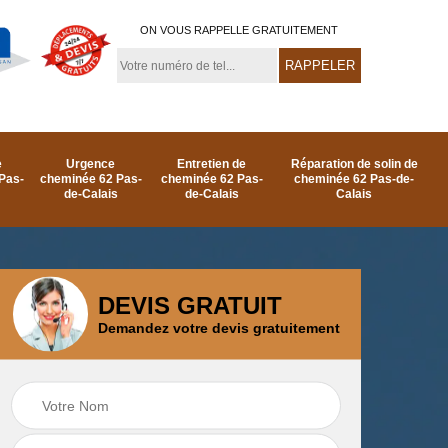
ON VOUS RAPPELLE GRATUITEMENT
e
Urgence
Entretien de
Réparation de solin de
Pas-
cheminée 62 Pas-
cheminée 62 Pas-
cheminée 62 Pas-de-
de-Calais
de-Calais
Calais
DEVIS GRATUIT
Demandez votre devis gratuitement
e
Ramonage de
Réparation de
as-
cheminée par le toit
cheminée 62 Pas-
62 Pas-de-Calais
de-Calais