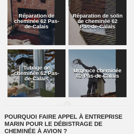
Réparation de
Réparation de solin
cheminée 62 Pas-
de cheminée 62
de-Calais
Pas-de-Calais
Tubage de
Urgence cheminée
cheminée 62 Pas-
62 Pas-de-Calais
de-Calais
POURQUOI FAIRE APPEL À ENTREPRISE
MARIN POUR LE DÉBISTRAGE DE
CHEMINÉE À AVION ?