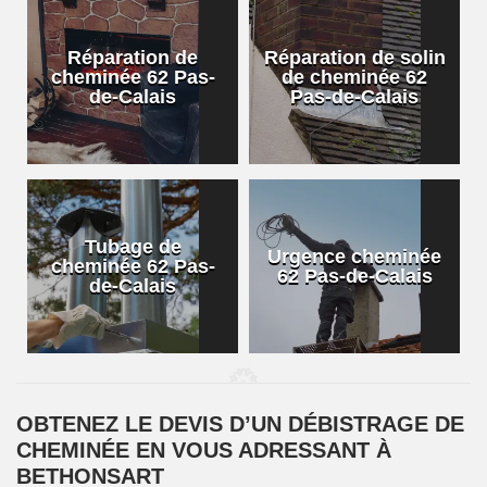
Réparation de
Réparation de solin
cheminée 62 Pas-
de cheminée 62
de-Calais
Pas-de-Calais
Tubage de
Urgence cheminée
cheminée 62 Pas-
62 Pas-de-Calais
de-Calais
OBTENEZ LE DEVIS D’UN DÉBISTRAGE DE
CHEMINÉE EN VOUS ADRESSANT À
BETHONSART