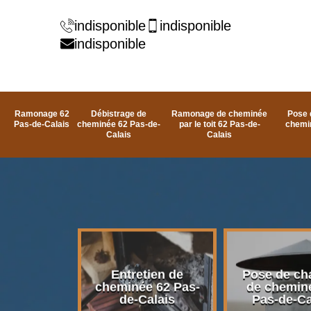
indisponible
indisponible
indisponible
Ramonage 62
Débistrage de
Ramonage de cheminée
Pose 
Pas-de-Calais
cheminée 62 Pas-de-
par le toit 62 Pas-de-
chemi
Calais
Calais
rage de
Entretien de
Pose de ch
e 62 Pas-
cheminée 62 Pas-
de chemin
alais
de-Calais
Pas-de-Ca