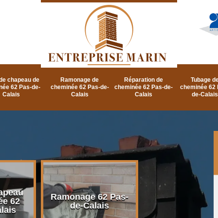
de chapeau de
Ramonage de
Réparation de
Tubage d
née 62 Pas-de-
cheminée 62 Pas-de-
cheminée 62 Pas-de-
cheminée 62 
Calais
Calais
Calais
de-Calais
apeau
Ramonage d
Ramonage 62 Pas-
ée 62
cheminée 62 P
de-Calais
lais
de-Calais