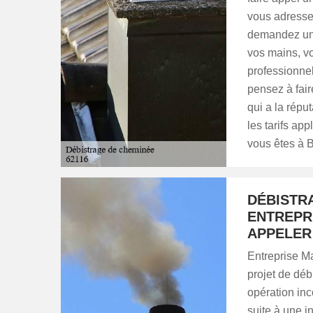
vous adressez
demandez un d
vos mains, vo
professionnel
pensez à fair
qui a la répu
les tarifs ap
vous êtes à 
DÉBISTR
ENTREPR
APPELER
Entreprise Ma
projet de dé
opération inc
suite à une 