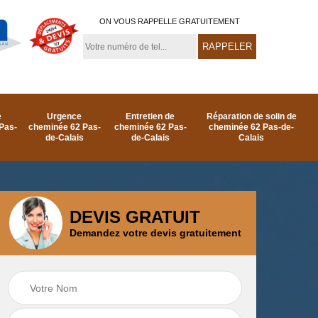
ON VOUS RAPPELLE GRATUITEMENT
e
Urgence
Entretien de
Réparation de solin de
Pas-
cheminée 62 Pas-
cheminée 62 Pas-
cheminée 62 Pas-de-
de-Calais
de-Calais
Calais
DEVIS GRATUIT
Demandez votre devis gratuitement
e
Ramonage de
Réparation de
as-
cheminée par le toit
cheminée 62 Pas-
62 Pas-de-Calais
de-Calais