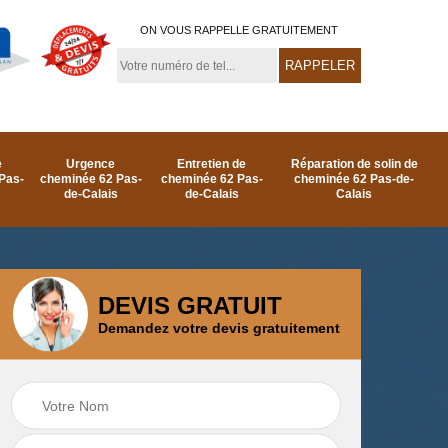
ON VOUS RAPPELLE GRATUITEMENT
e
Urgence
Entretien de
Réparation de solin de
Pas-
cheminée 62 Pas-
cheminée 62 Pas-
cheminée 62 Pas-de-
de-Calais
de-Calais
Calais
DEVIS GRATUIT
Demandez votre devis gratuitement
e
Ramonage de
Réparation de
as-
cheminée par le toit
cheminée 62 Pas-
62 Pas-de-Calais
de-Calais