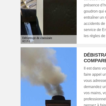
présence d’h
goudron qui es
entraîner un 
accidents de 
service de E
les règles de l
DÉBISTR
COMPARE
Il est dans v
faire appel 
vous adressez
demandez un d
vos mains, vo
professionnel 
pensez à fair