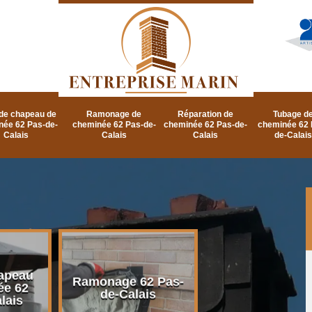
de chapeau de
Ramonage de
Réparation de
Tubage d
née 62 Pas-de-
cheminée 62 Pas-de-
cheminée 62 Pas-de-
cheminée 62 
Calais
Calais
Calais
de-Calais
apeau
Ramonage d
Ramonage 62 Pas-
ée 62
cheminée 62 P
de-Calais
lais
de-Calais