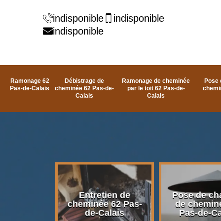
indisponible
indisponible
indisponible
Ramonage 62
Débistrage de
Ramonage de cheminée
Pose 
Pas-de-Calais
cheminée 62 Pas-de-
par le toit 62 Pas-de-
chemi
Calais
Calais
rage de
Entretien de
Pose de ch
e 62 Pas-
cheminée 62 Pas-
de chemin
alais
de-Calais
Pas-de-Ca