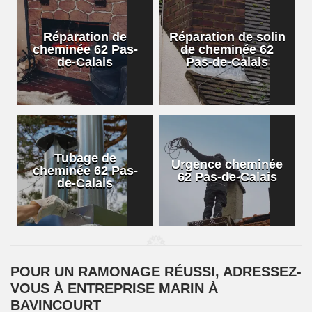
Réparation de
Réparation de solin
cheminée 62 Pas-
de cheminée 62
de-Calais
Pas-de-Calais
Tubage de
Urgence cheminée
cheminée 62 Pas-
62 Pas-de-Calais
de-Calais
POUR UN RAMONAGE RÉUSSI, ADRESSEZ-
VOUS À ENTREPRISE MARIN À
BAVINCOURT