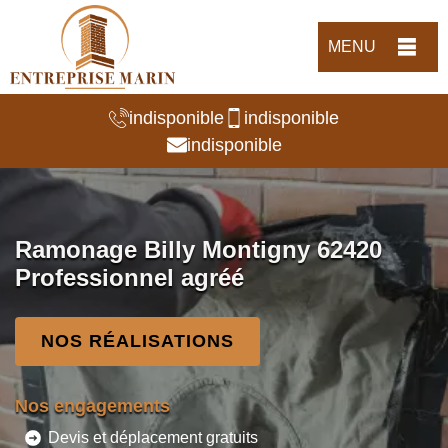
MENU
indisponible
indisponible
indisponible
Ramonage Billy Montigny 62420
Professionnel agréé
NOS RÉALISATIONS
Nos engagements
Devis et déplacement gratuits