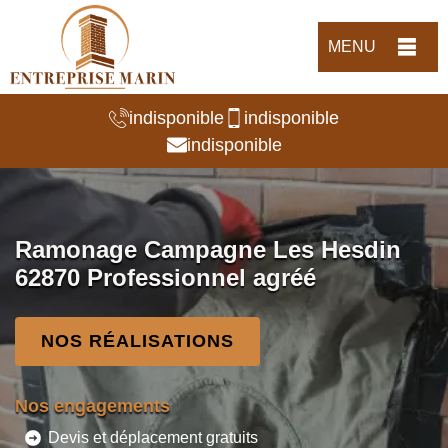
MENU
indisponible
indisponible
indisponible
Ramonage Campagne Les Hesdin
62870 Professionnel agréé
NOS RÉALISATIONS
Nos engagements
Devis et déplacement gratuits