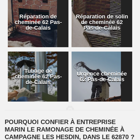
Réparation de
Réparation de solin
cheminée 62 Pas-
de cheminée 62
de-Calais
Pas-de-Calais
Tubage de
Urgence cheminée
cheminée 62 Pas-
62 Pas-de-Calais
de-Calais
POURQUOI CONFIER À ENTREPRISE
MARIN LE RAMONAGE DE CHEMINÉE À
CAMPAGNE LES HESDIN, DANS LE 62870 ?