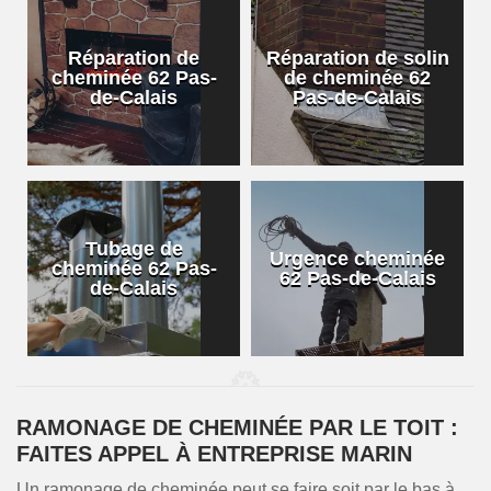
Réparation de
Réparation de solin
cheminée 62 Pas-
de cheminée 62
de-Calais
Pas-de-Calais
Tubage de
Urgence cheminée
cheminée 62 Pas-
62 Pas-de-Calais
de-Calais
RAMONAGE DE CHEMINÉE PAR LE TOIT :
FAITES APPEL À ENTREPRISE MARIN
Un ramonage de cheminée peut se faire soit par le bas à