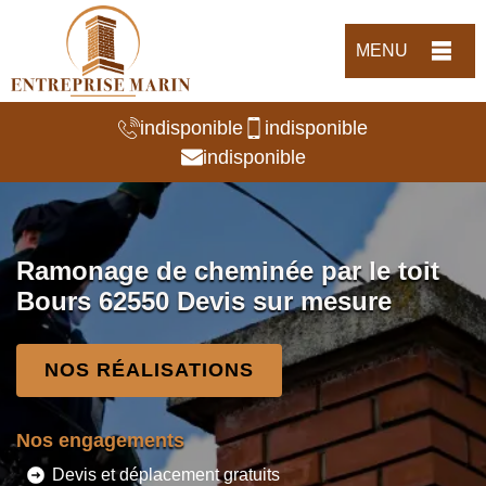
MENU
indisponible
indisponible
indisponible
Ramonage de cheminée par le toit
Bours 62550 Devis sur mesure
NOS RÉALISATIONS
Nos engagements
Devis et déplacement gratuits