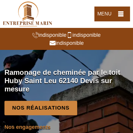
MENU
indisponible
indisponible
indisponible
Ramonage de cheminée par le toit
Huby Saint Leu 62140 Devis sur
mesure
NOS RÉALISATIONS
Nos engagements