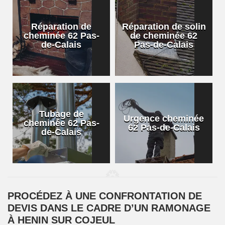
Réparation de
Réparation de solin
cheminée 62 Pas-
de cheminée 62
de-Calais
Pas-de-Calais
Tubage de
Urgence cheminée
cheminée 62 Pas-
62 Pas-de-Calais
de-Calais
PROCÉDEZ À UNE CONFRONTATION DE
DEVIS DANS LE CADRE D’UN RAMONAGE
À HENIN SUR COJEUL