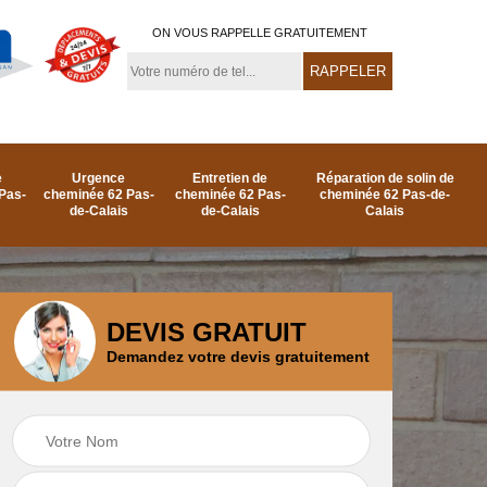
ON VOUS RAPPELLE GRATUITEMENT
e
Urgence
Entretien de
Réparation de solin de
Pas-
cheminée 62 Pas-
cheminée 62 Pas-
cheminée 62 Pas-de-
de-Calais
de-Calais
Calais
DEVIS GRATUIT
Demandez votre devis gratuitement
e
Ramonage de
Réparation de
as-
cheminée par le toit
cheminée 62 Pas-
62 Pas-de-Calais
de-Calais