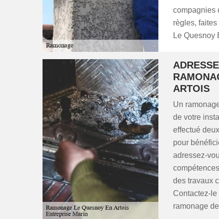
compagnies d
règles, faite
Le Quesnoy E
ADRESSE
RAMONAG
ARTOIS
Un ramonage 
de votre inst
effectué deux 
pour bénéfici
adressez-vou
compétences.
des travaux c
Contactez-le
ramonage de 