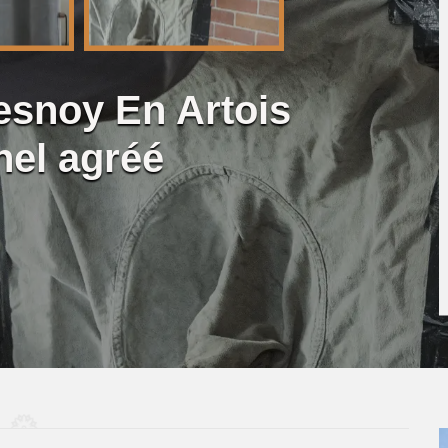
snoy En Artois
nel agréé