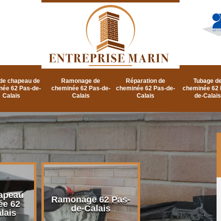
de chapeau de
Ramonage de
Réparation de
Tubage d
née 62 Pas-de-
cheminée 62 Pas-de-
cheminée 62 Pas-de-
cheminée 62 
Calais
Calais
Calais
de-Calais
apeau
Ramonage d
Ramonage 62 Pas-
ée 62
cheminée 62 P
de-Calais
lais
de-Calais