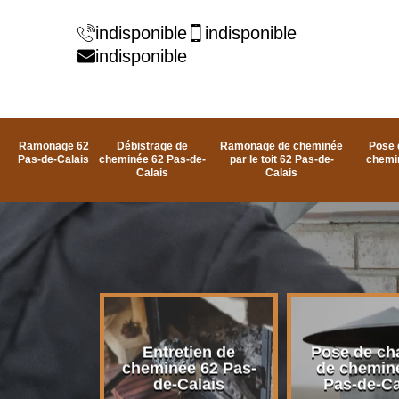
indisponible
indisponible
indisponible
Ramonage 62
Débistrage de
Ramonage de cheminée
Pose 
Pas-de-Calais
cheminée 62 Pas-de-
par le toit 62 Pas-de-
chemi
Calais
Calais
rage de
Entretien de
Pose de ch
e 62 Pas-
cheminée 62 Pas-
de chemin
alais
de-Calais
Pas-de-Ca