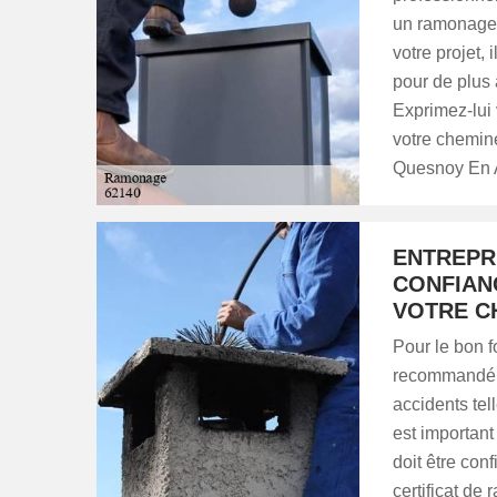
un ramonage d
votre projet,
pour de plus 
Exprimez-lui
votre cheminé
Quesnoy En A
ENTREPR
CONFIAN
VOTRE C
Pour le bon f
recommandé d
accidents tel
est important
doit être con
certificat d