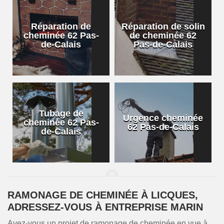
Réparation de
Réparation de solin
cheminée 62 Pas-
de cheminée 62
de-Calais
Pas-de-Calais
Tubage de
Urgence cheminée
cheminée 62 Pas-
62 Pas-de-Calais
de-Calais
RAMONAGE DE CHEMINÉE À LICQUES,
ADRESSEZ-VOUS À ENTREPRISE MARIN
Avez-vous un projet de ramonage de cheminée en vue à