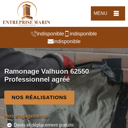
MENU
indisponible
indisponible
indisponible
Ramonage Valhuon 62550
Professionnel agréé
NOS RÉALISATIONS
Nos engagements
Devis et déplacement gratuits