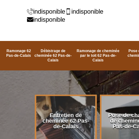
indisponible
indisponible
indisponible
Ramonage 62
Débistrage de
Ramonage de cheminée
Pose 
Pas-de-Calais
cheminée 62 Pas-de-
par le toit 62 Pas-de-
chemi
Calais
Calais
rage de
Entretien de
Pose de ch
e 62 Pas-
cheminée 62 Pas-
de chemin
alais
de-Calais
Pas-de-Ca