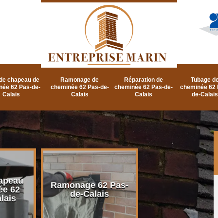
de chapeau de
Ramonage de
Réparation de
Tubage d
née 62 Pas-de-
cheminée 62 Pas-de-
cheminée 62 Pas-de-
cheminée 62 
Calais
Calais
Calais
de-Calais
apeau
Ramonage d
Ramonage 62 Pas-
ée 62
cheminée 62 P
de-Calais
lais
de-Calais