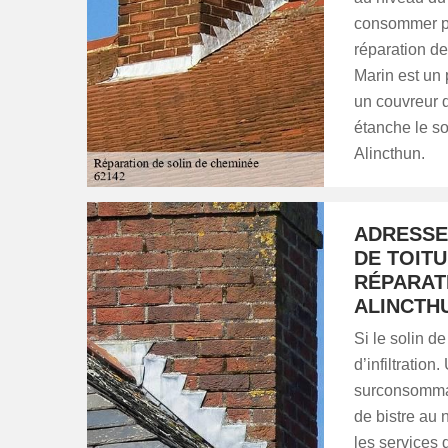
consommer pl
réparation de
Marin est un 
un couvreur q
étanche le so
Alincthun.
ADRESSE
DE TOIT
RÉPARAT
ALINCTH
Si le solin 
d’infiltration
surconsommat
de bistre au 
les services 