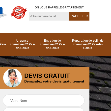
ON VOUS RAPPELLE GRATUITEMENT
e
Urgence
Entretien de
Réparation de solin de
Pas-
cheminée 62 Pas-
cheminée 62 Pas-
cheminée 62 Pas-de-
de-Calais
de-Calais
Calais
DEVIS GRATUIT
Demandez votre devis gratuitement
e
Ramonage de
Réparation de
as-
cheminée par le toit
cheminée 62 Pas-
62 Pas-de-Calais
de-Calais