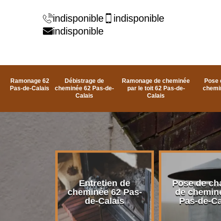
indisponible
indisponible
indisponible
Ramonage 62
Débistrage de
Ramonage de cheminée
Pose 
Pas-de-Calais
cheminée 62 Pas-de-
par le toit 62 Pas-de-
chemi
Calais
Calais
rage de
Entretien de
Pose de ch
e 62 Pas-
cheminée 62 Pas-
de chemin
alais
de-Calais
Pas-de-Ca