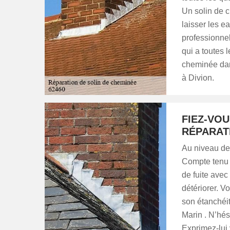
Un solin de c
laisser les ea
professionnel
qui a toutes 
cheminée dans
à Divion.
FIEZ-VO
RÉPARATI
Au niveau de 
Compte tenu d
de fuite avec
détériorer. V
son étanchéit
Marin . N’hés
Exprimez-lui