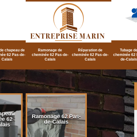
de chapeau de
Ramonage de
Réparation de
Tubage d
née 62 Pas-de-
cheminée 62 Pas-de-
cheminée 62 Pas-de-
cheminée 62 
Calais
Calais
Calais
de-Calais
apeau
Ramonage d
Ramonage 62 Pas-
ée 62
cheminée 62 P
de-Calais
lais
de-Calais