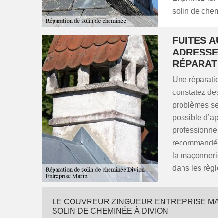
solin de che
FUITES A
ADRESSE
RÉPARAT
Une réparati
constatez des 
problèmes se 
possible d’ap
professionnel
recommandé d
la maçonnerie
dans les règl
LE COUVREUR ZINGUEUR ENTREPRISE MA
SOLIN DE CHEMINÉE À DIVION