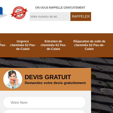
ON VOUS RAPPELLE GRATUITEMENT
e
Urgence
Entretien de
Réparation de solin de
Pas-
cheminée 62 Pas-
cheminée 62 Pas-
cheminée 62 Pas-de-
de-Calais
de-Calais
Calais
DEVIS GRATUIT
Demandez votre devis gratuitement
e
Ramonage de
Réparation de
as-
cheminée par le toit
cheminée 62 Pas-
62 Pas-de-Calais
de-Calais