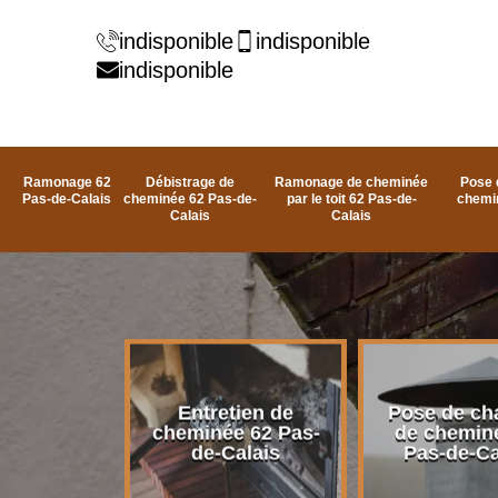
indisponible
indisponible
indisponible
Ramonage 62
Débistrage de
Ramonage de cheminée
Pose 
Pas-de-Calais
cheminée 62 Pas-de-
par le toit 62 Pas-de-
chemi
Calais
Calais
rage de
Entretien de
Pose de ch
e 62 Pas-
cheminée 62 Pas-
de chemin
alais
de-Calais
Pas-de-Ca