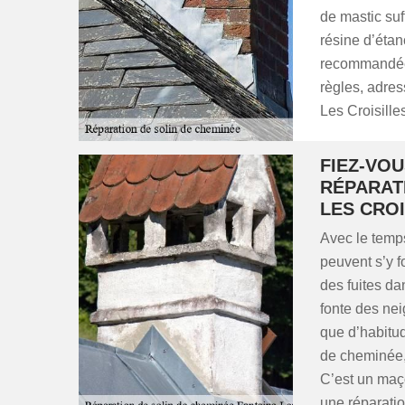
de mastic suf
résine d’étan
recommandée.
règles, adres
Les Croisilles
FIEZ-VO
RÉPARAT
LES CROI
Avec le temps
peuvent s’y f
des fuites da
fonte des ne
que d’habitud
de cheminée, 
C’est un maço
une réparatio