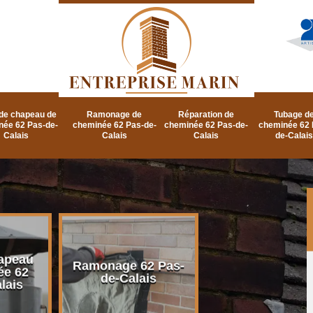
de chapeau de
Ramonage de
Réparation de
Tubage d
née 62 Pas-de-
cheminée 62 Pas-de-
cheminée 62 Pas-de-
cheminée 62 
Calais
Calais
Calais
de-Calais
apeau
Ramonage d
Ramonage 62 Pas-
ée 62
cheminée 62 P
de-Calais
lais
de-Calais