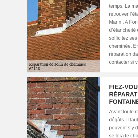
temps. La ma
retrouver l’é
Marin . A Fon
d’étanchéité 
sollicitez ses
cheminée. En 
réparation da
contacter si 
FIEZ-VO
RÉPARAT
FONTAINE
Avant toute ré
dégâts. Il fau
peuvent s’y d
se fera le cho