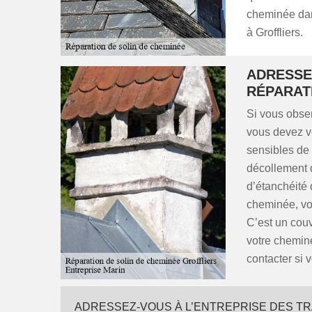
cheminée dans
à Groffliers.
ADRESSE
RÉPARAT
Si vous obser
vous devez vér
sensibles de l
décollement 
d’étanchéité 
cheminée, vou
C’est un couv
votre chemin
contacter si 
ADRESSEZ-VOUS À L’ENTREPRISE DES TR