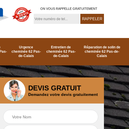
ON VOUS RAPPELLE GRATUITEMENT
e
Urgence
Entretien de
Réparation de solin de
Pas-
cheminée 62 Pas-
cheminée 62 Pas-
cheminée 62 Pas-de-
de-Calais
de-Calais
Calais
DEVIS GRATUIT
Demandez votre devis gratuitement
e
Ramonage de
Réparation de
as-
cheminée par le toit
cheminée 62 Pas-
62 Pas-de-Calais
de-Calais