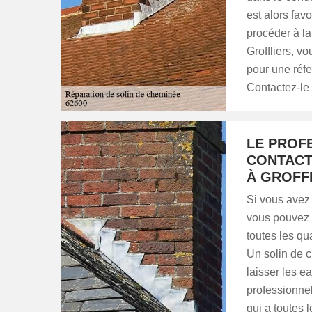
est alors fav
procéder à la
Groffliers, vo
pour une réfec
Contactez-le 
LE PROF
CONTACT
À GROFF
Si vous avez
vous pouvez f
toutes les qu
Un solin de c
laisser les ea
professionnel
qui a toutes 