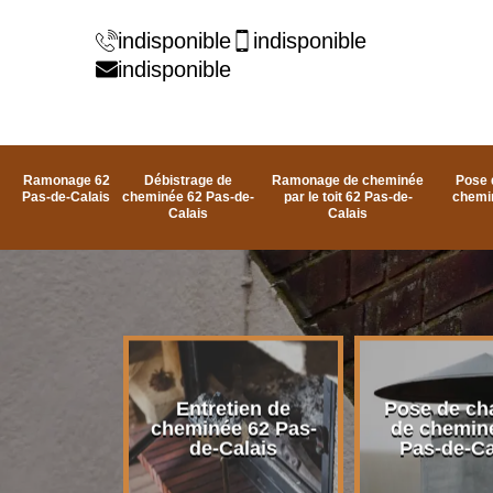
indisponible
indisponible
indisponible
Ramonage 62
Débistrage de
Ramonage de cheminée
Pose 
Pas-de-Calais
cheminée 62 Pas-de-
par le toit 62 Pas-de-
chemi
Calais
Calais
rage de
Entretien de
Pose de ch
e 62 Pas-
cheminée 62 Pas-
de chemin
alais
de-Calais
Pas-de-Ca