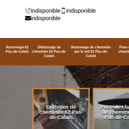
indisponible
indisponible
indisponible
Ramonage 62
Débistrage de
Ramonage de cheminée
Pose 
Pas-de-Calais
cheminée 62 Pas-de-
par le toit 62 Pas-de-
chemi
Calais
Calais
rage de
Entretien de
Pose de ch
e 62 Pas-
cheminée 62 Pas-
de chemin
alais
de-Calais
Pas-de-Ca