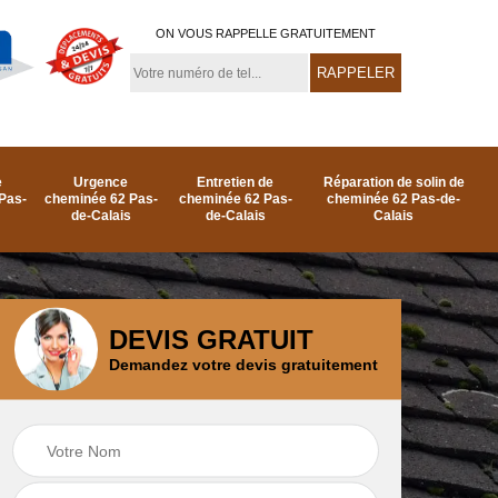
ON VOUS RAPPELLE GRATUITEMENT
e
Urgence
Entretien de
Réparation de solin de
Pas-
cheminée 62 Pas-
cheminée 62 Pas-
cheminée 62 Pas-de-
de-Calais
de-Calais
Calais
DEVIS GRATUIT
Demandez votre devis gratuitement
e
Ramonage de
Réparation de
as-
cheminée par le toit
cheminée 62 Pas-
62 Pas-de-Calais
de-Calais