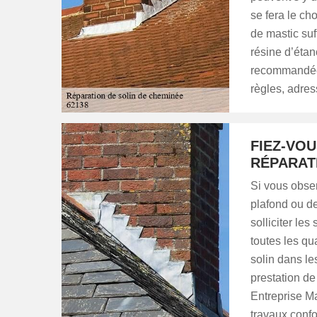
se fera le cho
de mastic suf
résine d’étan
recommandée.
règles, adres
FIEZ-VO
RÉPARAT
Si vous obse
plafond ou de
solliciter le
toutes les qu
solin dans le
prestation de
Entreprise Mar
travaux conf