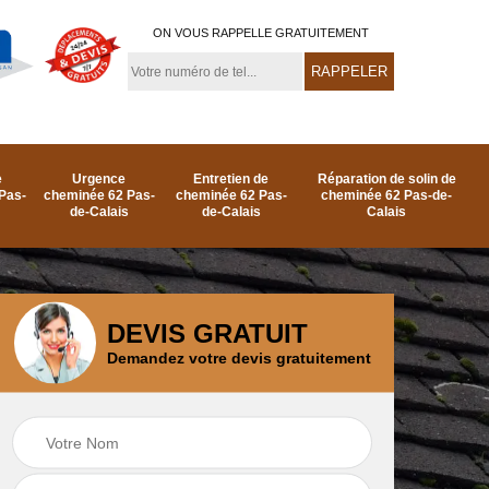
ON VOUS RAPPELLE GRATUITEMENT
e
Urgence
Entretien de
Réparation de solin de
Pas-
cheminée 62 Pas-
cheminée 62 Pas-
cheminée 62 Pas-de-
de-Calais
de-Calais
Calais
DEVIS GRATUIT
Demandez votre devis gratuitement
e
Ramonage de
Réparation de
as-
cheminée par le toit
cheminée 62 Pas-
62 Pas-de-Calais
de-Calais