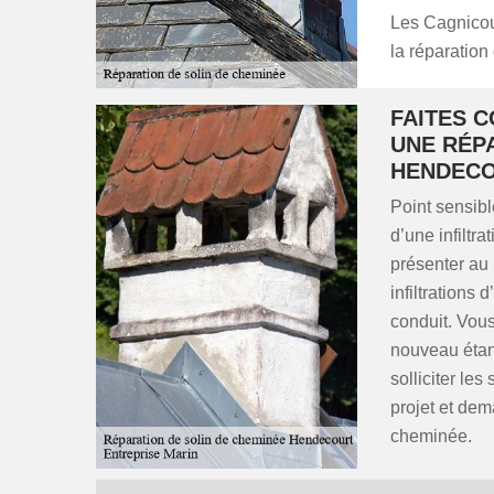
Les Cagnicou
la réparation
FAITES 
UNE RÉP
HENDECO
Point sensible
d’une infiltr
présenter au 
infiltrations 
conduit. Vou
nouveau étan
solliciter les
projet et dem
cheminée.