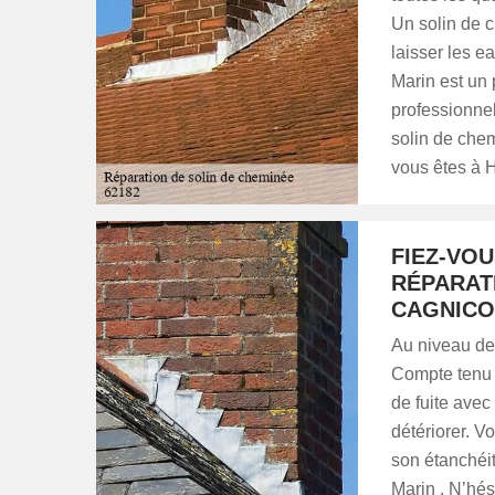
Un solin de c
laisser les e
Marin est un 
professionnel
solin de chem
vous êtes à 
FIEZ-VO
RÉPARAT
CAGNICO
Au niveau de 
Compte tenu d
de fuite avec
détériorer. V
son étanchéit
Marin . N’hés