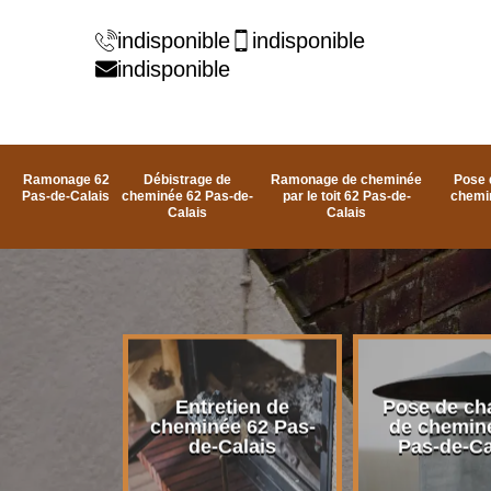
indisponible
indisponible
indisponible
Ramonage 62
Débistrage de
Ramonage de cheminée
Pose 
Pas-de-Calais
cheminée 62 Pas-de-
par le toit 62 Pas-de-
chemi
Calais
Calais
rage de
Entretien de
Pose de ch
e 62 Pas-
cheminée 62 Pas-
de chemin
alais
de-Calais
Pas-de-Ca