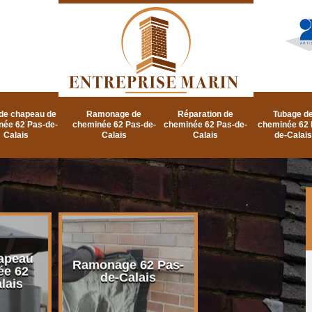
de chapeau de
Ramonage de
Réparation de
Tubage d
née 62 Pas-de-
cheminée 62 Pas-de-
cheminée 62 Pas-de-
cheminée 62 
Calais
Calais
Calais
de-Calais
apeau
Ramonage d
Ramonage 62 Pas-
ée 62
cheminée 62 P
de-Calais
lais
de-Calais