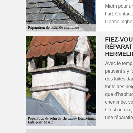
Marin pour un
l’art. Contac
Hermelinghe
FIEZ-VO
RÉPARAT
HERMELI
Avec le temps
peuvent s’y f
des fuites da
fonte des ne
que d’habitud
cheminée, vou
C’est un maço
une réparatio