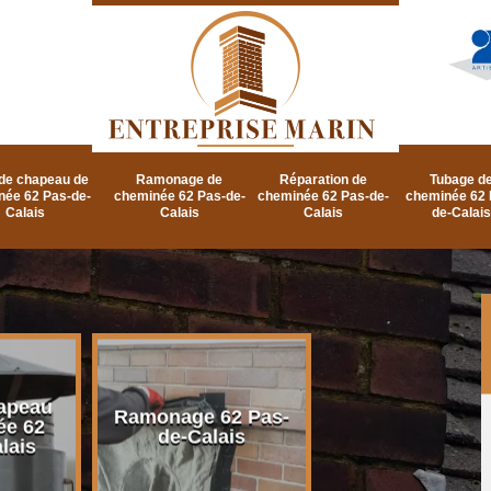
de chapeau de
Ramonage de
Réparation de
Tubage d
née 62 Pas-de-
cheminée 62 Pas-de-
cheminée 62 Pas-de-
cheminée 62 
Calais
Calais
Calais
de-Calais
apeau
Ramonage d
Ramonage 62 Pas-
ée 62
cheminée 62 P
de-Calais
lais
de-Calais