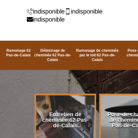
indisponible
indisponible
indisponible
Ramonage 62
Débistrage de
Ramonage de cheminée
Pose 
Pas-de-Calais
cheminée 62 Pas-de-
par le toit 62 Pas-de-
chemi
Calais
Calais
rage de
Entretien de
Pose de ch
e 62 Pas-
cheminée 62 Pas-
de chemin
alais
de-Calais
Pas-de-Ca