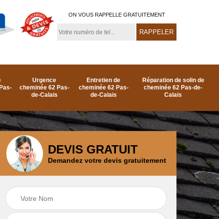
ON VOUS RAPPELLE GRATUITEMENT
e
Urgence
Entretien de
Réparation de solin de
Pas-
cheminée 62 Pas-
cheminée 62 Pas-
cheminée 62 Pas-de-
de-Calais
de-Calais
Calais
DEVIS GRATUIT
Demandez votre devis gratuitement
e
Ramonage de
Réparation de
as-
cheminée par le toit
cheminée 62 Pas-
62 Pas-de-Calais
de-Calais