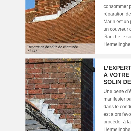
consommer pl
réparation de
Marin est un 
un couvreur q
étanche le so
Hermelinghe
L’EXPER
À VOTRE
SOLIN D
Une perte d’é
manifester p
dans le condu
est alors fav
procéder à la
Hermelinghen,