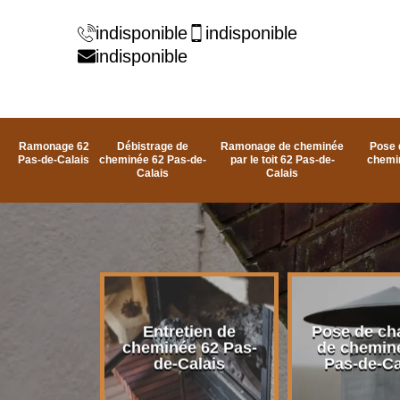
indisponible
indisponible
indisponible
Ramonage 62
Débistrage de
Ramonage de cheminée
Pose 
Pas-de-Calais
cheminée 62 Pas-de-
par le toit 62 Pas-de-
chemi
Calais
Calais
rage de
Entretien de
Pose de ch
e 62 Pas-
cheminée 62 Pas-
de chemin
alais
de-Calais
Pas-de-Ca