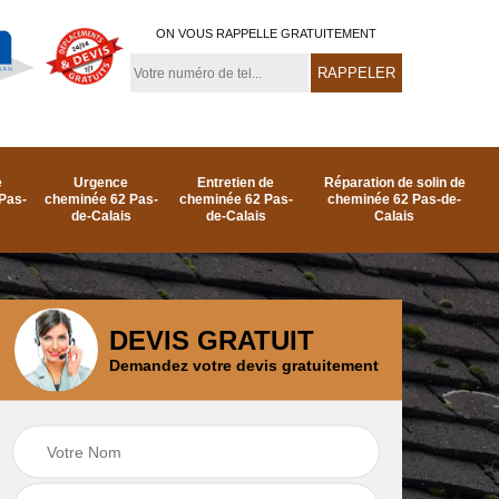
ON VOUS RAPPELLE GRATUITEMENT
e
Urgence
Entretien de
Réparation de solin de
Pas-
cheminée 62 Pas-
cheminée 62 Pas-
cheminée 62 Pas-de-
de-Calais
de-Calais
Calais
DEVIS GRATUIT
Demandez votre devis gratuitement
e
Ramonage de
Réparation de
as-
cheminée par le toit
cheminée 62 Pas-
62 Pas-de-Calais
de-Calais