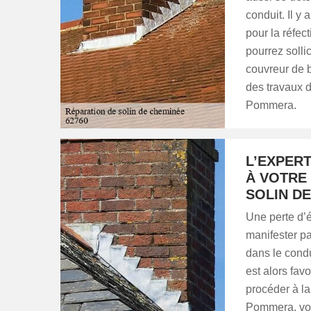
conduit. Il 
pour la réfec
pourrez solli
couvreur de b
des travaux d
Pommera.
L’EXPER
À VOTRE
SOLIN D
Une perte d’é
manifester p
dans le condu
est alors fav
procéder à la
Pommera, vous