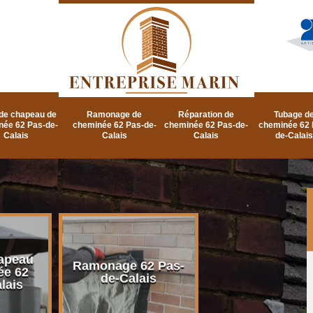
de chapeau de
Ramonage de
Réparation de
Tubage d
née 62 Pas-de-
cheminée 62 Pas-de-
cheminée 62 Pas-de-
cheminée 62 
Calais
Calais
Calais
de-Calais
apeau
Ramonage d
Ramonage 62 Pas-
ée 62
cheminée 62 P
de-Calais
lais
de-Calais