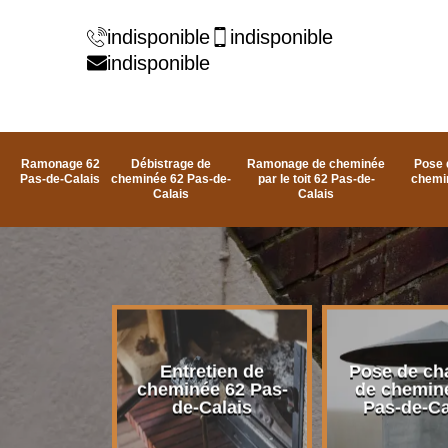
indisponible
indisponible
indisponible
Ramonage 62
Débistrage de
Ramonage de cheminée
Pose 
Pas-de-Calais
cheminée 62 Pas-de-
par le toit 62 Pas-de-
chemi
Calais
Calais
rage de
Entretien de
Pose de ch
e 62 Pas-
cheminée 62 Pas-
de chemin
alais
de-Calais
Pas-de-Ca