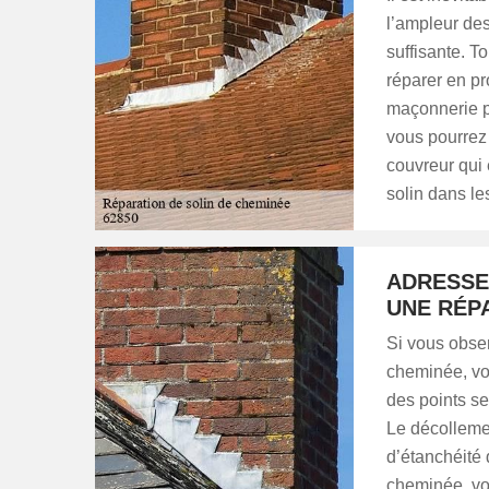
l’ampleur des
suffisante. To
réparer en pr
maçonnerie p
vous pourrez 
couvreur qui
solin dans le
ADRESSE
UNE RÉP
Si vous obser
cheminée, vous
des points sen
Le décolleme
d’étanchéité 
cheminée, vou