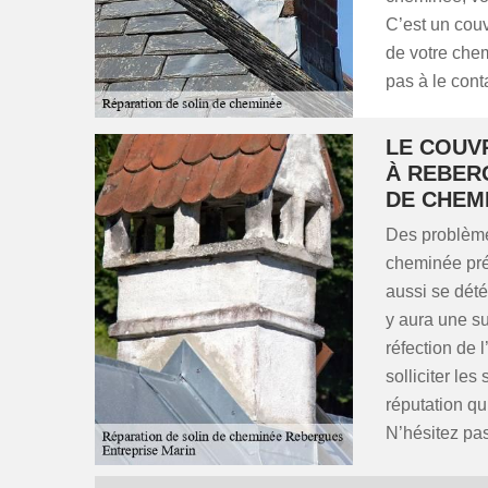
C’est un couv
de votre che
pas à le cont
LE COUV
À REBER
DE CHEM
Des problèmes
cheminée pré
aussi se dété
y aura une s
réfection de 
solliciter le
réputation qu
N’hésitez pas