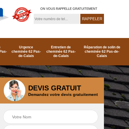
ON VOUS RAPPELLE GRATUITEMENT
e
Urgence
Entretien de
Réparation de solin de
Pas-
cheminée 62 Pas-
cheminée 62 Pas-
cheminée 62 Pas-de-
de-Calais
de-Calais
Calais
DEVIS GRATUIT
Demandez votre devis gratuitement
e
Ramonage de
Réparation de
as-
cheminée par le toit
cheminée 62 Pas-
62 Pas-de-Calais
de-Calais