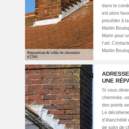
dans le condu
est alors fav
procéder à la
Martin Boulog
Marin pour un
l’art. Contac
Martin Boulo
ADRESSE
UNE RÉP
Si vous obser
cheminée, vous
des points sen
Le décolleme
d’étanchéité 
de solin de c