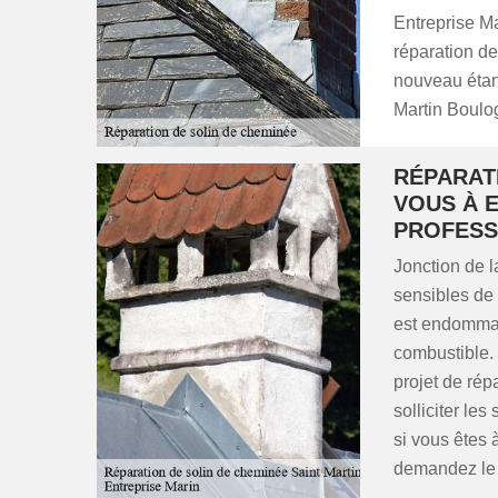
Entreprise Ma
réparation de
nouveau étanc
Martin Boulo
RÉPARATI
VOUS À 
PROFESS
Jonction de la
sensibles de l
est endommag
combustible. 
projet de rép
solliciter les
si vous êtes 
demandez le 