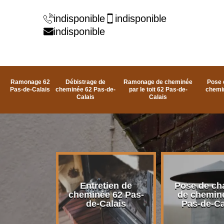
indisponible
indisponible
indisponible
Ramonage 62
Débistrage de
Ramonage de cheminée
Pose 
Pas-de-Calais
cheminée 62 Pas-de-
par le toit 62 Pas-de-
chemi
Calais
Calais
rage de
Entretien de
Pose de ch
e 62 Pas-
cheminée 62 Pas-
de chemin
alais
de-Calais
Pas-de-Ca