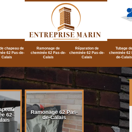
de chapeau de
Ramonage de
Réparation de
Tubage d
née 62 Pas-de-
cheminée 62 Pas-de-
cheminée 62 Pas-de-
cheminée 62 
Calais
Calais
Calais
de-Calais
apeau
Ramonage d
Ramonage 62 Pas-
ée 62
cheminée 62 P
de-Calais
lais
de-Calais