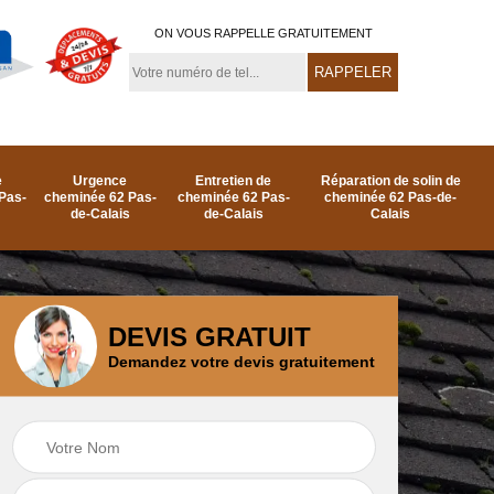
ON VOUS RAPPELLE GRATUITEMENT
e
Urgence
Entretien de
Réparation de solin de
Pas-
cheminée 62 Pas-
cheminée 62 Pas-
cheminée 62 Pas-de-
de-Calais
de-Calais
Calais
DEVIS GRATUIT
Demandez votre devis gratuitement
e
Ramonage de
Réparation de
as-
cheminée par le toit
cheminée 62 Pas-
62 Pas-de-Calais
de-Calais