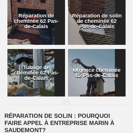
Réparation de
Réparation de solin
cheminée 62 Pas-
de cheminée 62
de-Calais
Pas-de-Calais
Tubage de
Urgence cheminée
cheminée 62 Pas-
62 Pas-de-Calais
de-Calais
RÉPARATION DE SOLIN : POURQUOI
FAIRE APPEL À ENTREPRISE MARIN À
SAUDEMONT?