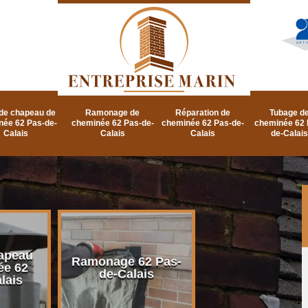
de chapeau de
Ramonage de
Réparation de
Tubage d
née 62 Pas-de-
cheminée 62 Pas-de-
cheminée 62 Pas-de-
cheminée 62 
Calais
Calais
Calais
de-Calais
apeau
Ramonage d
Ramonage 62 Pas-
ée 62
cheminée 62 P
de-Calais
lais
de-Calais