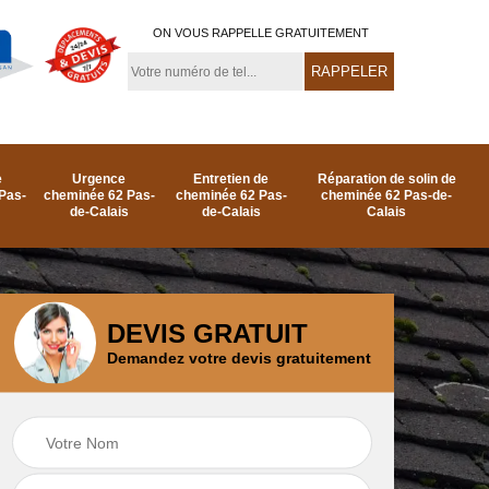
ON VOUS RAPPELLE GRATUITEMENT
e
Urgence
Entretien de
Réparation de solin de
Pas-
cheminée 62 Pas-
cheminée 62 Pas-
cheminée 62 Pas-de-
de-Calais
de-Calais
Calais
DEVIS GRATUIT
Demandez votre devis gratuitement
e
Ramonage de
Réparation de
as-
cheminée par le toit
cheminée 62 Pas-
62 Pas-de-Calais
de-Calais