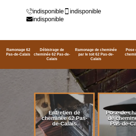
indisponible
indisponible
indisponible
Ramonage 62
Débistrage de
Ramonage de cheminée
Pose 
Pas-de-Calais
cheminée 62 Pas-de-
par le toit 62 Pas-de-
chemi
Calais
Calais
rage de
Entretien de
Pose de ch
e 62 Pas-
cheminée 62 Pas-
de chemin
alais
de-Calais
Pas-de-Ca