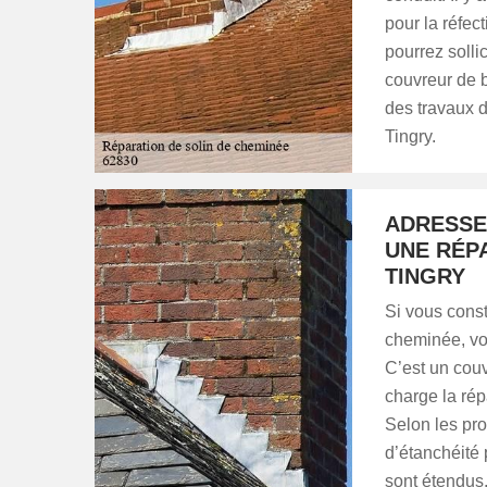
pour la réfec
pourrez solli
couvreur de b
des travaux d
Tingry.
ADRESSE
UNE RÉP
TINGRY
Si vous const
cheminée, vou
C’est un couv
charge la rép
Selon les pro
d’étanchéité 
sont étendus,