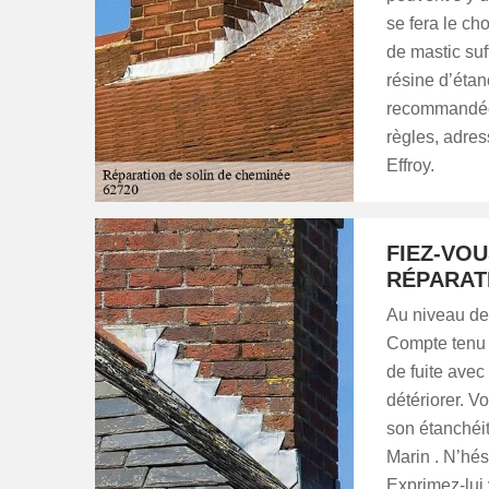
se fera le cho
de mastic suf
résine d’étan
recommandée.
règles, adres
Effroy.
FIEZ-VO
RÉPARAT
Au niveau de 
Compte tenu d
de fuite avec
détériorer. V
son étanchéit
Marin . N’hés
Exprimez-lui