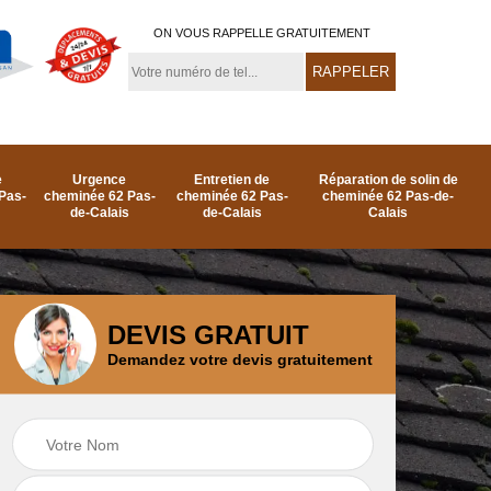
ON VOUS RAPPELLE GRATUITEMENT
e
Urgence
Entretien de
Réparation de solin de
Pas-
cheminée 62 Pas-
cheminée 62 Pas-
cheminée 62 Pas-de-
de-Calais
de-Calais
Calais
DEVIS GRATUIT
Demandez votre devis gratuitement
e
Ramonage de
Réparation de
as-
cheminée par le toit
cheminée 62 Pas-
62 Pas-de-Calais
de-Calais