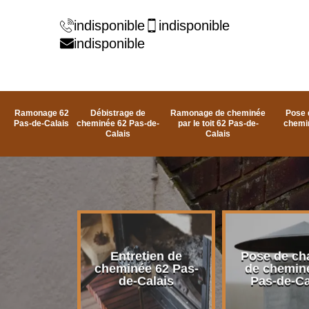
indisponible
indisponible
indisponible
Ramonage 62
Débistrage de
Ramonage de cheminée
Pose 
Pas-de-Calais
cheminée 62 Pas-de-
par le toit 62 Pas-de-
chemi
Calais
Calais
rage de
Entretien de
Pose de ch
e 62 Pas-
cheminée 62 Pas-
de chemin
alais
de-Calais
Pas-de-Ca