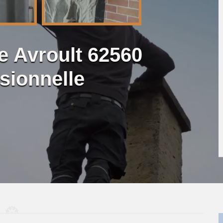
 Avroult 62560
sionnelle