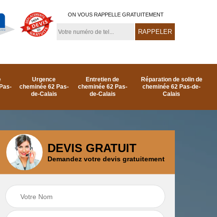
ON VOUS RAPPELLE GRATUITEMENT
e
Urgence
Entretien de
Réparation de solin de
Pas-
cheminée 62 Pas-
cheminée 62 Pas-
cheminée 62 Pas-de-
de-Calais
de-Calais
Calais
DEVIS GRATUIT
Demandez votre devis gratuitement
e
Ramonage de
Réparation de
as-
cheminée par le toit
cheminée 62 Pas-
62 Pas-de-Calais
de-Calais