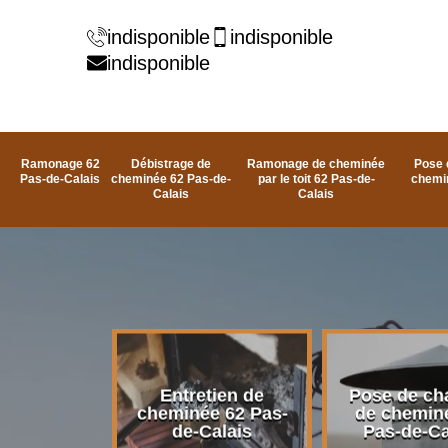
indisponible
indisponible
indisponible
Ramonage 62
Débistrage de
Ramonage de cheminée
Pose 
Pas-de-Calais
cheminée 62 Pas-de-
par le toit 62 Pas-de-
chemi
Calais
Calais
rage de
Entretien de
Pose de ch
e 62 Pas-
cheminée 62 Pas-
de chemin
alais
de-Calais
Pas-de-Ca