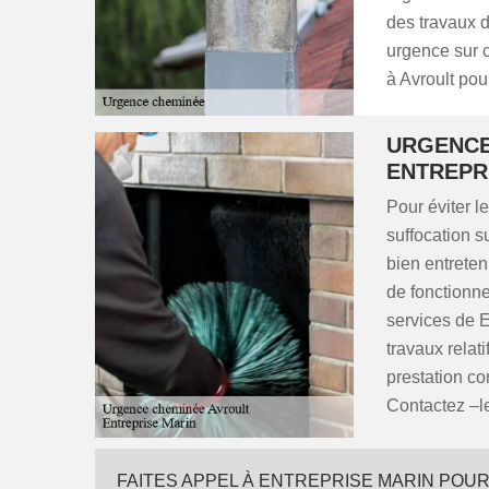
des travaux d
urgence sur c
à Avroult pou
URGENCE 
ENTREPR
Pour éviter 
suffocation s
bien entrete
de fonctionne
services de E
travaux relat
prestation co
Contactez –l
FAITES APPEL À ENTREPRISE MARIN POU