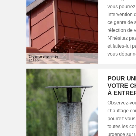
vous pourrez 
intervention
ce genre de s
réfection de 
N’hésitez pas
et faites-lui 
vous dépanner
POUR UN
VOTRE C
À ENTRE
Observez-vou
chauffage co
pourrez vous 
toutes les c
urgence sur u