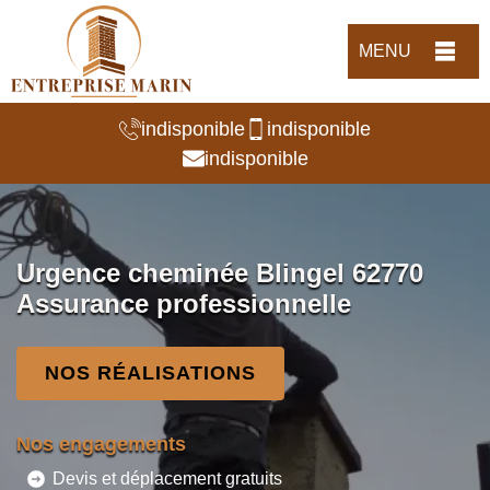
MENU
indisponible
indisponible
indisponible
Urgence cheminée Blingel 62770
Assurance professionnelle
NOS RÉALISATIONS
Nos engagements
Devis et déplacement gratuits