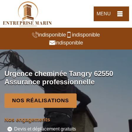
MENU
indisponible
indisponible
indisponible
Urgence cheminée Tangry 62550
Assurance professionnelle
NOS RÉALISATIONS
Nos engagements
Devis et déplacement gratuits