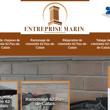
de chapeau de
Ramonage de
Réparation de
Tubage d
née 62 Pas-de-
cheminée 62 Pas-de-
cheminée 62 Pas-de-
cheminée 62 
Calais
Calais
Calais
de-Calais
apeau
Ramonage d
Ramonage 62 Pas-
ée 62
cheminée 62 P
de-Calais
lais
de-Calais