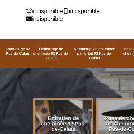
indisponible
indisponible
indisponible
Ramonage 62
Débistrage de
Ramonage de cheminée
Pose 
Pas-de-Calais
cheminée 62 Pas-de-
par le toit 62 Pas-de-
chemi
Calais
Calais
rage de
Entretien de
Pose de ch
e 62 Pas-
cheminée 62 Pas-
de chemin
alais
de-Calais
Pas-de-Ca