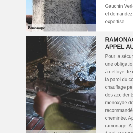
Gauchin Verlo
et demandez u
expertise.
RAMONAG
APPEL A
Pour la sécur
une obligatio
à nettoyer le
la paroi du c
chauffage pe
des accident
monoxyde de c
recommandé d
cheminée. Aprè
ramonage. A G