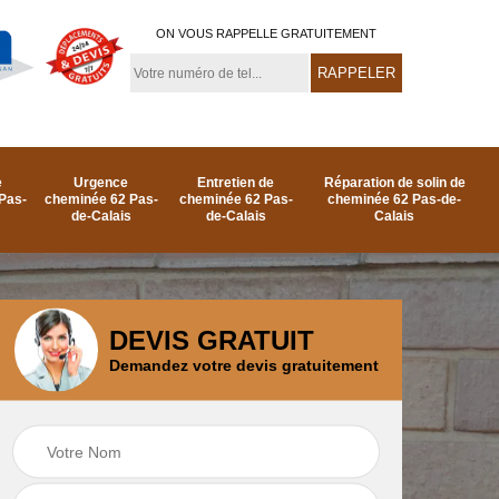
ON VOUS RAPPELLE GRATUITEMENT
e
Urgence
Entretien de
Réparation de solin de
Pas-
cheminée 62 Pas-
cheminée 62 Pas-
cheminée 62 Pas-de-
de-Calais
de-Calais
Calais
DEVIS GRATUIT
Demandez votre devis gratuitement
e
Ramonage de
Réparation de
as-
cheminée par le toit
cheminée 62 Pas-
62 Pas-de-Calais
de-Calais